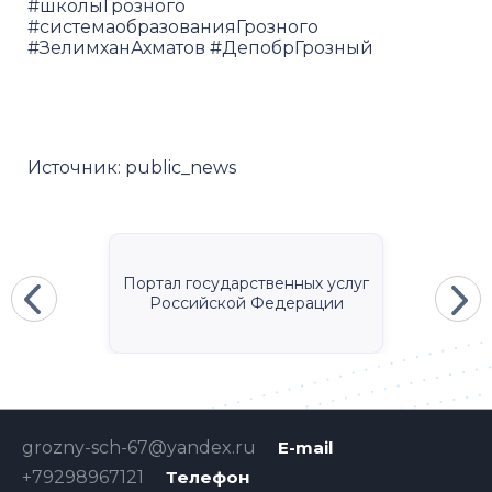
#школыГрозного
#системаобразованияГрозного
#ЗелимханАхматов #ДепобрГрозный
Источник:
public_news
Портал государственных услуг
Российской Федерации
grozny-sch-67@yandex.ru
E-mail
+79298967121
Телефон