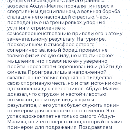
лучших в своем деле. С самого раннего
возраста Абдул-Малик проявлял интерес к
спортивным дисциплинам, а вольная борьба
стала для него настоящей страстью. Часы,
проведенные на тренировках, упорные
усилия и стремление к
самосовершенствованию привели его к этому
замечательному результату. На турнире,
проходившем в атмосфере острого
соперничества, юный борец проявил не
только физическую силу, но и тактическое
мышление, что позволило ему уверенно
пройти через этапы соревнования и дойти до
финала. Проиграв лишь в напряженной
схватке, он не только поднял на пьедестал
свою спортивную честь, но и стал источником
вдохновения для сверстников. Абдул-Малик
доказал, что с трудом и настойчивостью
возможно достигнуть выдающихся
результатов, и его успех будет служить ярким
примером для всех юных спортсменов. Этот
успех вдохновляет не только самого Абдул-
Маликa, но и его сверстников, который служит
примером для подражания. Поздравляем