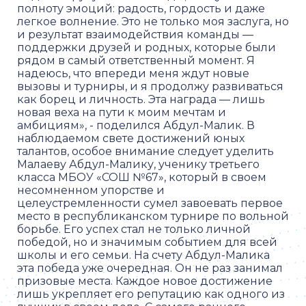
полноту эмоций: радость, гордость и даже
легкое волнение. Это не только моя заслуга, но
и результат взаимодействия команды —
поддержки друзей и родных, которые были
рядом в самый ответственный момент. Я
надеюсь, что впереди меня ждут новые
вызовы и турниры, и я продолжу развиваться
как борец и личность. Эта награда — лишь
новая веха на пути к моим мечтам и
амбициям», - поделился Абдул-Малик. В
наблюдаемом свете достижений юных
талантов, особое внимание следует уделить
Малаеву Абдул-Малику, ученику третьего
класса МБОУ «СОШ №67», который в своем
несомненном упорстве и
целеустремленности сумел завоевать первое
место в республиканском турнире по вольной
борьбе. Его успех стал не только личной
победой, но и значимым событием для всей
школы и его семьи. На счету Абдул-Малика
эта победа уже очередная. Он не раз занимал
призовые места. Каждое новое достижение
лишь укрепляет его репутацию как одного из