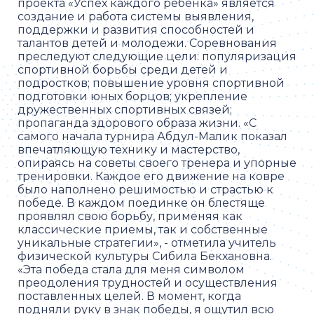
проекта «Успех каждого ребенка» является
создание и работа системы выявления,
поддержки и развития способностей и
талантов детей и молодежи. Соревнования
преследуют следующие цели: популяризация
спортивной борьбы среди детей и
подростков; повышение уровня спортивной
подготовки юных борцов; укрепление
дружественных спортивных связей;
пропаганда здорового образа жизни. «С
самого начала турнира Абдул-Малик показал
впечатляющую технику и мастерство,
опираясь на советы своего тренера и упорные
тренировки. Каждое его движение на ковре
было наполнено решимостью и страстью к
победе. В каждом поединке он блестяще
проявлял свою борьбу, применяя как
классические приемы, так и собственные
уникальные стратегии», - отметила учитель
физической культуры Сибила Бекхановна.
«Эта победа стала для меня символом
преодоления трудностей и осуществления
поставленных целей. В момент, когда
подняли руку в знак победы, я ощутил всю