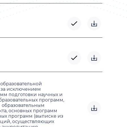
 образовательной
 за исключением
амм подготовки научных и
образовательных программ,
м образовательным
кта, основных программ
ных программ (выписке из
аций, осуществляющих
ю аккредитацию