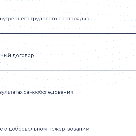
нутреннего трудового распорядка.
вный договор
езультатах самообследования
е о добровольном пожертвовании