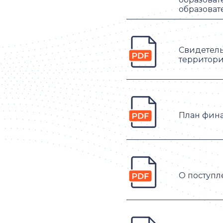
образоват
Свидетель
территор
План фина
О поступл