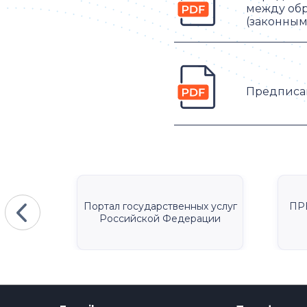
между обр
(законны
Предписан
КА
Портал государственных услуг
ПР
Российской Федерации