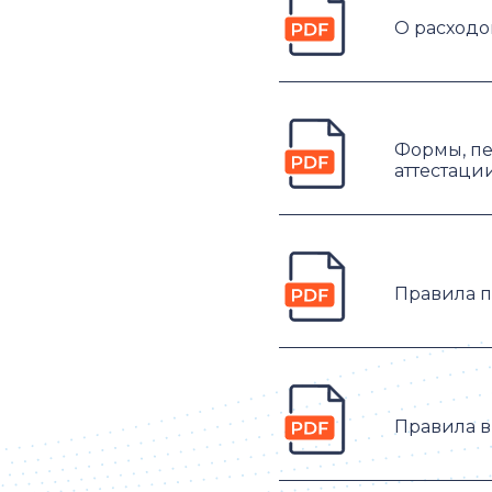
О расходо
Формы, пе
аттестаци
Правила 
Правила в