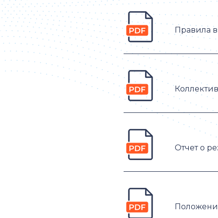
Правила в
Коллекти
Отчет о р
Положени