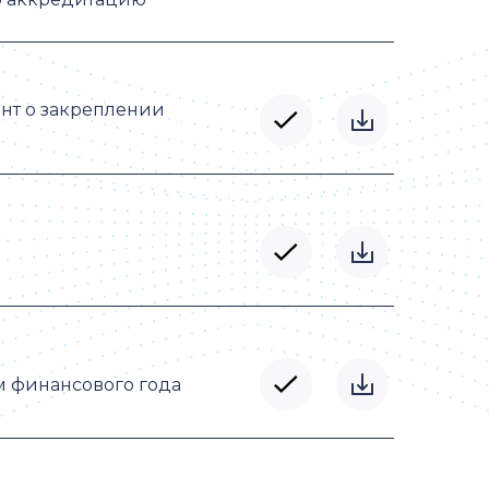
ент о закреплении
м финансового года