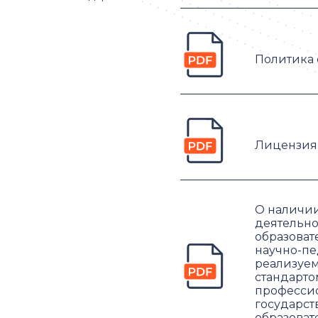
Политика 
Лицензия 
О наличии
деятельно
образоват
научно-пе
реализуем
стандарто
профессио
государст
образоват